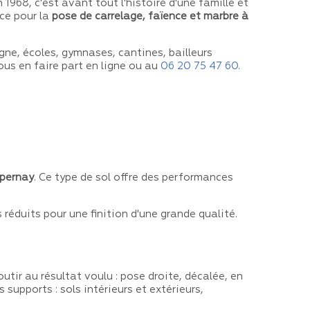
968, c'est avant tout l'histoire d'une famille et
ice pour la
pose de carrelage, faïence et marbre à
gne, écoles, gymnases, cantines, bailleurs
ous en faire part en ligne ou au
06 20 75 47 60
.
Épernay
. Ce type de sol offre des performances
éduits pour une finition d'une grande qualité.
ir au résultat voulu : pose droite, décalée, en
supports : sols intérieurs et extérieurs,