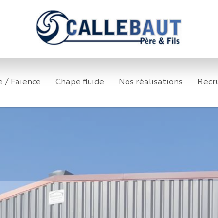
e / Faïence
Chape fluide
Nos réalisations
Recr