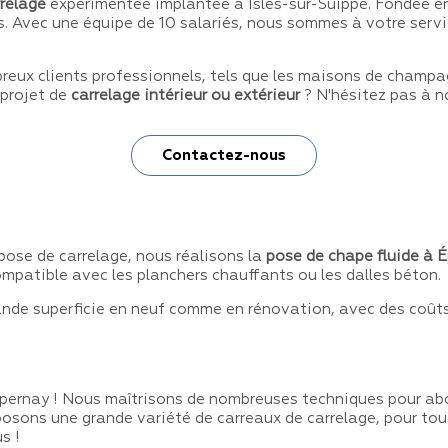
rrelage
expérimentée implantée à Isles-sur-Suippe. Fondée en 1
fils. Avec une équipe de 10 salariés, nous sommes à votre serv
breux clients professionnels, tels que les maisons de champa
 projet de
carrelage intérieur ou extérieur
? N'hésitez pas à n
Contactez-nous
pose de carrelage, nous réalisons la
pose de chape fluide à 
mpatible avec les planchers chauffants ou les dalles béton.
nde superficie en neuf comme en rénovation, avec des coûts r
pernay ! Nous maîtrisons de nombreuses techniques pour about
posons une grande variété de carreaux de carrelage, pour tous 
s !