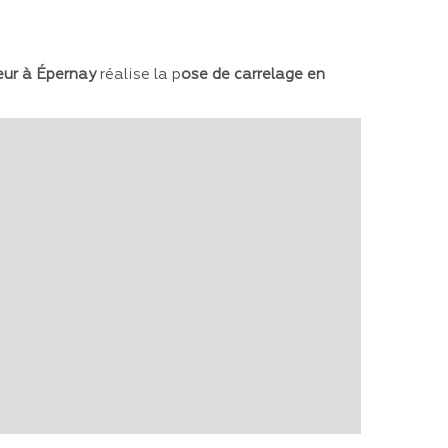
eur à Épernay
réalise la p
ose de carrelage en