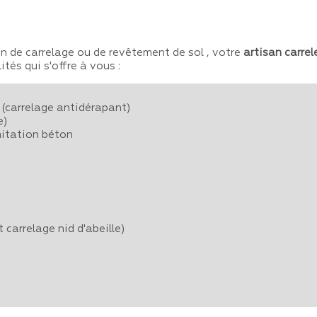
on de carrelage ou de revêtement de sol , votre
artisan carrel
tés qui s'offre à vous :
n (carrelage antidérapant)
e)
mitation béton
 carrelage nid d'abeille)